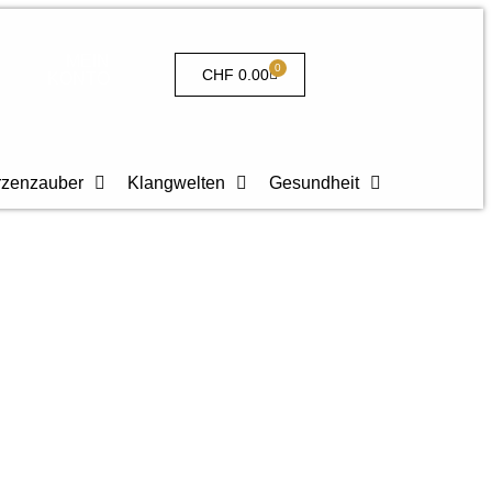
MEIN
0
CHF
0.00
KONTO
rzenzauber
Klangwelten
Gesundheit
Armband