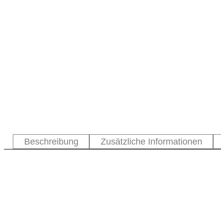
Beschreibung
Zusätzliche Informationen
Dein ganz persönliches Schmuckstück aus Naturperlen. Ei
angefertigt. Teilen Sie uns Ihre Wünsche mit. Ganz wicht
Lebensthema oder wo Sie gerade Unterstützung benötigen uns
bleibendes Geschenk an Sie selbst.