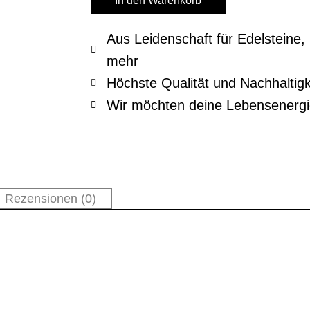
In den Warenkorb
Aus Leidenschaft für Edelsteine
mehr
Höchste Qualität und Nachhaltigk
Wir möchten deine Lebensenergi
Rezensionen (0)
n Armband ganz nach Ihren Wünschen und Lebensthema. Von uns
ig sind die Farbwünsche mit denen Sie in Resonanz gehen. Gern
 einfach kurz mitteilen. Jedes Stück ist ein Unikat und absolu