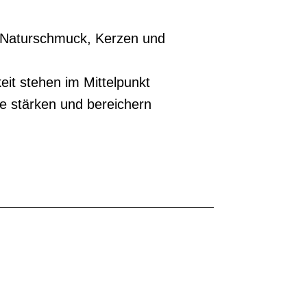
, Naturschmuck, Kerzen und
eit stehen im Mittelpunkt
e stärken und bereichern
 mit viel Liebe kreiert und von Hand
e auch Sternzeichen/Aszendent,
t einzigartig. Ein persönliches und auch