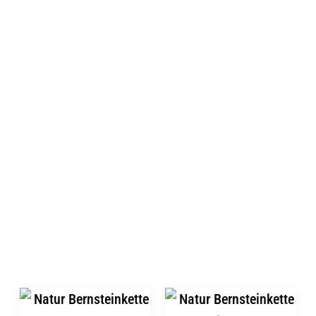
Bernsteinperlen Nuggets ca. 6mm
Länge ca. 33cm
Sicherheitsverschluss
Ähnliche Produkte