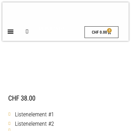
MEIN KONTO
0
CHF
0.00
Natur Bernsteinkette
Löwe
CHF
38.00
Listenelement #1
Listenelement #2