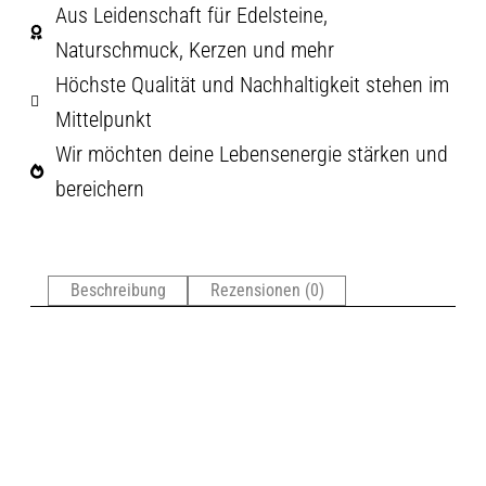
Aus Leidenschaft für Edelsteine,
Naturschmuck, Kerzen und mehr
Höchste Qualität und Nachhaltigkeit stehen im
Mittelpunkt
Wir möchten deine Lebensenergie stärken und
bereichern
Beschreibung
Rezensionen (0)
Die magischen und geheimnisvollen Kerzen von
Wortlicht zeigen dem Beschenkten Ihre Botschaft erst
nach dem Anzünden. Bei brennender Kerze werden
die verborgenen Botschaften plötzlich sichtbar. Dies
geschieht nur wenn die Flamme eine Zeit brennt.