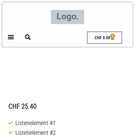
MEIN KONTO
0
CHF
0.00
Wortlicht – Für Dich
CHF
25.40
Listenelement #1
Listenelement #2