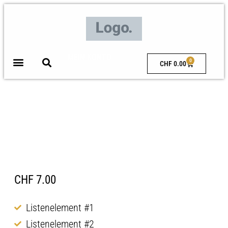
MEIN KONTO
0
CHF
0.00
Hämatit – Mut & Kraft
CHF
7.00
Listenelement #1
Listenelement #2