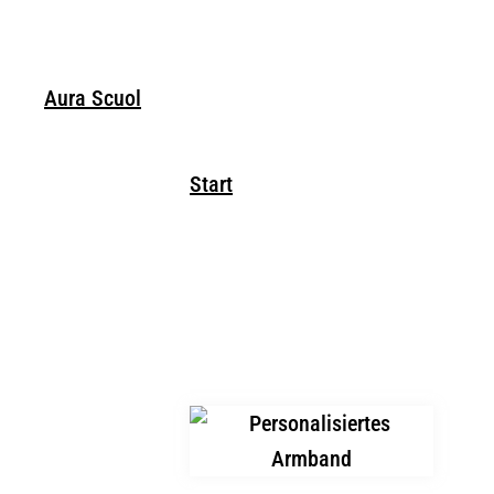
Home
Edelsteine
Naturschmuck
Räu
Aura Scuol
Start
/ Produkte verschlagwortet m
Armband
Einzelnes Ergebnis wird angezeigt